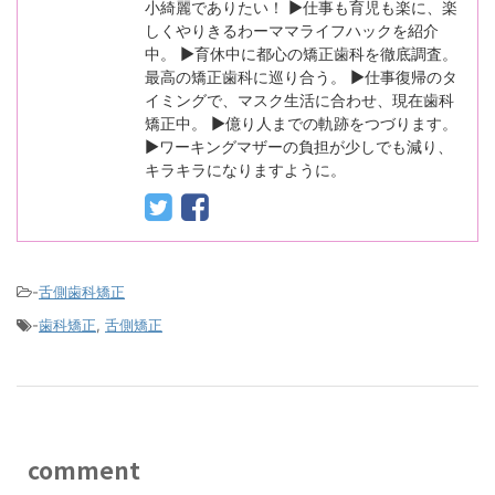
小綺麗でありたい！ ▶仕事も育児も楽に、楽
しくやりきるわーママライフハックを紹介
中。 ▶育休中に都心の矯正歯科を徹底調査。
最高の矯正歯科に巡り合う。 ▶仕事復帰のタ
イミングで、マスク生活に合わせ、現在歯科
矯正中。 ▶億り人までの軌跡をつづります。
▶ワーキングマザーの負担が少しでも減り、
キラキラになりますように。
-
舌側歯科矯正
-
歯科矯正
,
舌側矯正
comment