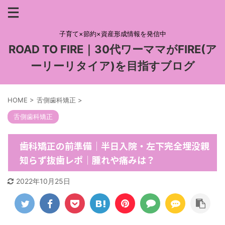
子育て×節約×資産形成情報を発信中
ROAD TO FIRE｜30代ワーママがFIRE(ア
ーリーリタイア)を目指すブログ
HOME
>
舌側歯科矯正
>
舌側歯科矯正
歯科矯正の前準備｜半日入院・左下完全埋没親
知らず抜歯レポ｜腫れや痛みは？
2022年10月25日