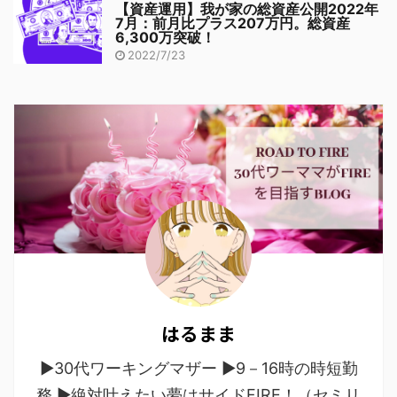
【資産運用】我が家の総資産公開2022年
7月：前月比プラス207万円。総資産
6,300万突破！
2022/7/23
はるまま
▶30代ワーキングマザー ▶9－16時の時短勤
務 ▶絶対叶えたい夢はサイドFIRE！（セミリ