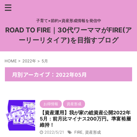
子育て×節約×資産形成情報を発信中
ROAD TO FIRE｜30代ワーママがFIRE(ア
ーリーリタイア)を目指すブログ
HOME
>
2022年
>
5月
月別アーカイブ：2022年05月
お得情報
資産形成
【資産運用】我が家の総資産公開2022年
5月：前月比マイナス200万円。準富裕層
維持！
2022/5/21
FIRE
,
資産形成