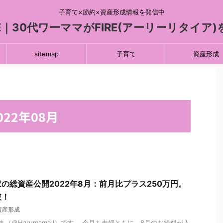
子育て×節約×資産形成情報を発信中
FIRE｜30代ワーママがFIRE(アーリーリタイ
sitemap
子育て
資産形成
22年08月
の総資産公開2022年8月：前月比プラス250万円。
破！
資産形成
（＠HarumamaJ）です。 今月も夫婦ともに、8月のお給料が入