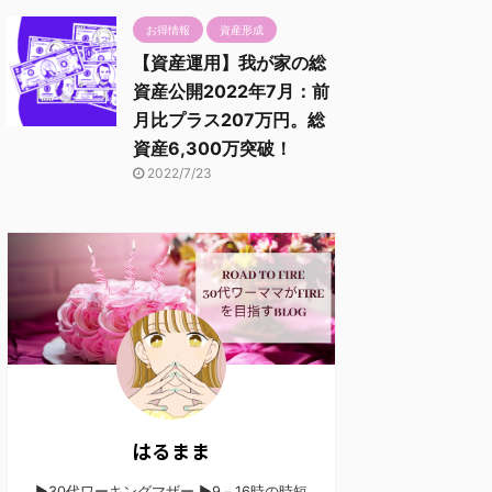
お得情報
資産形成
【資産運用】我が家の総
資産公開2022年7月：前
月比プラス207万円。総
資産6,300万突破！
2022/7/23
はるまま
▶30代ワーキングマザー ▶9－16時の時短