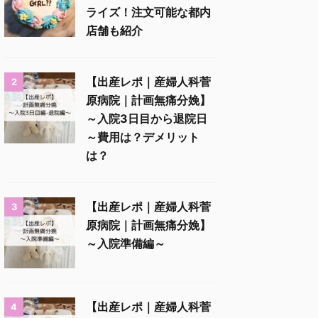
ライズ！注文可能な都内
店舗も紹介
【出産レポ｜産婦人科菅
2
原病院｜計画無痛分娩】
～入院3日目から退院日
～費用は？デメリット
は？
【出産レポ｜産婦人科菅
3
原病院｜計画無痛分娩】
～入院準備編～
【出産レポ｜産婦人科菅
4