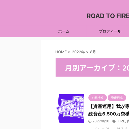
ROAD TO 
ホーム
プロフィール
HOME
>
2022年
>
8月
月別アーカイブ：20
お得情報
資産形成
【資産運用】我が家
総資産6,500万突
2022/8/20
FIRE
,
こんにちは～！はるまま