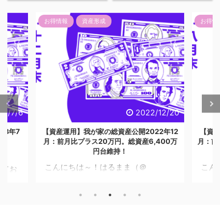
お得情報
資産形成
お得情
23/7/6
2022/12/20
23年7
【資産運用】我が家の総資産公開2022年12
【資産
月：前月比プラス20万円。総資産6,400万
月：前
円台維持！
こんにちは～！はるまま（＠
こん
してお
HarumamaJ）です。 ご無沙汰してお
Har
子妊娠
ります。忙しすぎたのと、資産が低空
に、8
まし
飛行すぎて資産運用ブログから遠ざか
洗い出
は、円
ったおりました。 今月も夫婦ともに、
ま早速
！ 今