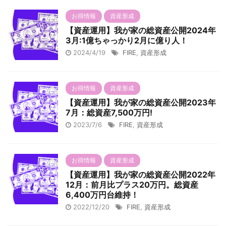
12月のお給料とボーナスが入ったので
我が家
とボー
お得情報
資産形成
総資産の洗い出しをしたいと思いま
億円！
出しを
す。 はるまま早速、参りましょう～♪
月も粛
【資産運用】我が家の総資産公開2024年
速、参
3月:1億ちゃっかり2月に億り人！
12月末時点の我が家の総資産公開 目指
きます
が家の
2024/4/19
FIRE
,
資産形成
せ！夫婦で１億円！ まだまだ遠い道の
月から
円！ ま
りですが、今月も粛々と総資産洗い出
産5,
も粛々
しを行っていきます。 結論から申し上
維持し
ます。
お得情報
資産形成
げますと、前月からプラス21万円！ 準
０万円
 ...
【資産運用】我が家の総資産公開2023年
富裕層(総資産5,000万円以上)ク ...
生前贈
7月：総資産7,500万円!
2023/7/6
FIRE
,
資産形成
お得情報
資産形成
【資産運用】我が家の総資産公開2022年
12月：前月比プラス20万円。総資産
6,400万円台維持！
2022/12/20
FIRE
,
資産形成